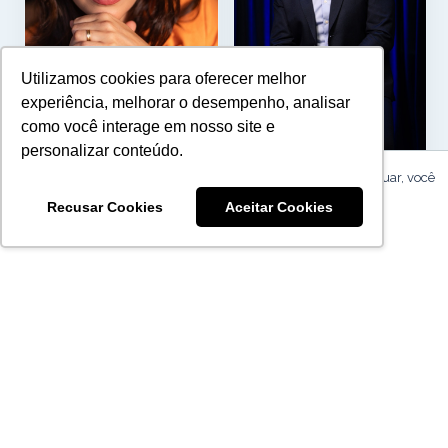
Utilizamos cookies para oferecer melhor
experiência, melhorar o desempenho, analisar
como você interage em nosso site e
personalizar conteúdo.
Karine Carvalho
Eliandro Prado
Utilizamos cookies para melhorar sua experiência. Ao continuar, você
concorda com nossa
Política de Privacidade
.
Sócia Administradora ·
CEO · BPO Academy
Recusar Cookies
Aceitar Cookies
Terceirizza
ACEITAR
RESERVAR MEU LUGAR